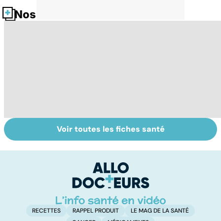
Nos fiches santé
Voir toutes les fiches santé
HPV : tout savoir
Gynéco : un suivi
Ca
sur les
pour la vie
fa
papillomavirus
t
RECETTES
RAPPEL PRODUIT
LE MAG DE LA SANTÉ