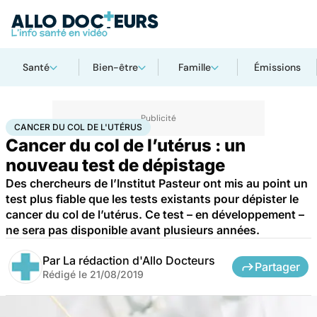
Santé
Bien-être
Famille
Émissions
Accueil
Santé
Maladies
Cancer
Cancer du col de l'utérus
CANCER DU COL DE L'UTÉRUS
Cancer du col de l’utérus : un
nouveau test de dépistage
Des chercheurs de l’Institut Pasteur ont mis au point un
test plus fiable que les tests existants pour dépister le
cancer du col de l’utérus. Ce test – en développement –
ne sera pas disponible avant plusieurs années.
Par
La rédaction d'Allo Docteurs
Partager
Rédigé le
21/08/2019