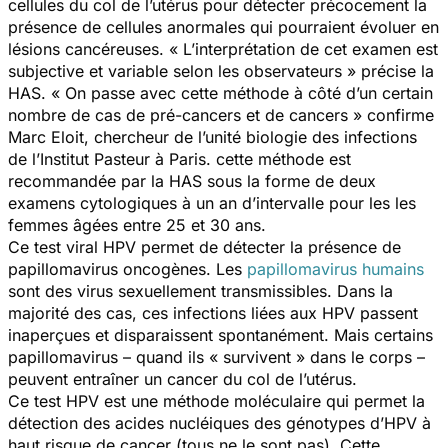
cellules du col de l’utérus pour détecter précocement la
présence de cellules anormales qui pourraient évoluer en
lésions cancéreuses.
« L’interprétation de cet examen est
subjective et variable selon les observateurs »
précise la
HAS
. « On passe avec cette méthode à côté d’un certain
nombre de cas de pré-cancers et de cancers »
confirme
Marc Eloit, chercheur de l’unité biologie des infections
de l’Institut Pasteur à Paris. cette méthode est
recommandée par la HAS sous la forme de deux
examens cytologiques à un an d’intervalle pour les les
femmes âgées entre 25 et 30 ans.
Ce test viral HPV permet de détecter la présence de
papillomavirus oncogènes. Les
papillomavirus humains
sont des virus sexuellement transmissibles. Dans la
majorité des cas, ces infections liées aux HPV passent
inaperçues et disparaissent spontanément. Mais certains
papillomavirus – quand ils « survivent » dans le corps –
peuvent entraîner un cancer du col de l’utérus.
Ce test HPV est une méthode moléculaire qui permet la
détection des acides nucléiques des génotypes d’HPV à
haut risque de cancer (tous ne le sont pas). Cette