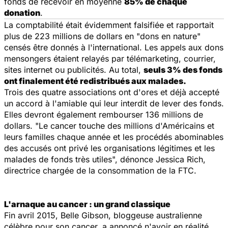
fonds de recevoir en moyenne
85% de chaque
donation
.
La comptabilité était évidemment falsifiée et rapportait
plus de 223 millions de dollars en "dons en nature"
censés être donnés à l'international. Les appels aux dons
mensongers étaient relayés par télémarketing, courrier,
sites internet ou publicités. Au total,
seuls 3% des fonds
ont finalement été redistribués aux malades.
Trois des quatre associations ont d'ores et déjà accepté
un accord à l'amiable qui leur interdit de lever des fonds.
Elles devront également rembourser 136 millions de
dollars. "
Le cancer touche des millions d'Américains et
leurs familles chaque année et les procédés abominables
des accusés ont privé les organisations légitimes et les
malades de fonds très utiles
", dénonce Jessica Rich,
directrice chargée de la consommation de la FTC.
L'arnaque au cancer : un grand classique
Fin avril 2015, Belle Gibson, bloggeuse australienne
célèbre pour son cancer, a annoncé n'avoir en réalité