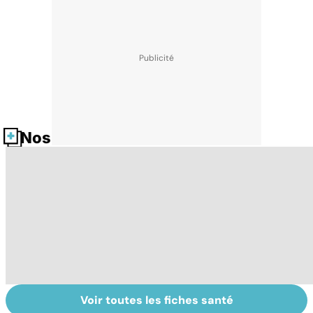
Nos fiches santé
Voir toutes les fiches santé
Tout savoir sur
Inflammation des
Su