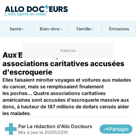
Santé
Bien-être
Famille
Émissions
Aux Etats-Unis, de fausses
Accueil
Santé
associations caritatives accusées
d'escroquerie
Elles faisaient miroiter voyages et voitures aux malades
du cancer, mais se remplissaient finalement
les poches... Quatre associations caritatives
américaines sont accusées d'escroquerie massive aux
dons, à hauteur de 187 millions de dollars censés aider
les malades.
Par
La rédaction d'Allo Docteurs
Partager
Mis à jour le
20/05/2015