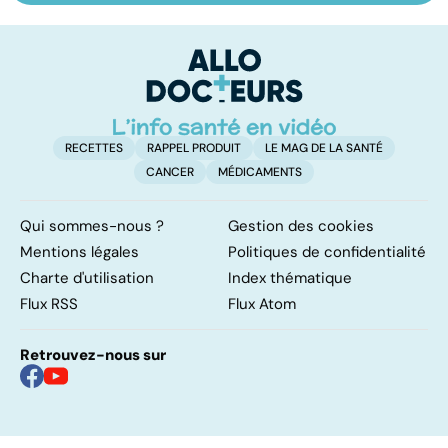
les infections
amygdales : que
le
pulmonaires
faire en cas
l'
d'angine ?
RECETTES
RAPPEL PRODUIT
LE MAG DE LA SANTÉ
CANCER
MÉDICAMENTS
Qui sommes-nous ?
Gestion des cookies
Mentions légales
Politiques de confidentialité
Charte d'utilisation
Index thématique
Flux RSS
Flux Atom
Retrouvez-nous sur