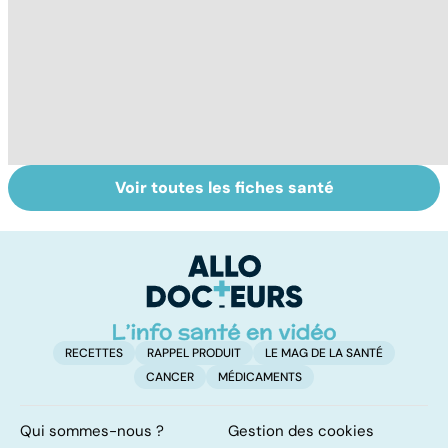
Voir toutes les fiches santé
Les agrumes et
Intestin irritable :
Al
leurs bienfaits
le régime
m
pour la santé
FODMAP, une
t
solution ?
p
RECETTES
RAPPEL PRODUIT
LE MAG DE LA SANTÉ
CANCER
MÉDICAMENTS
Qui sommes-nous ?
Gestion des cookies