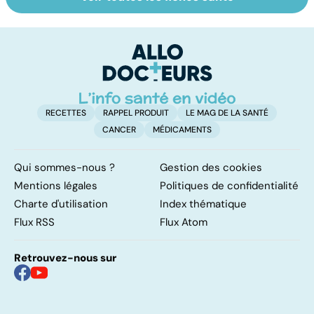
Exostose
Le TDAH, un
La
osseuse : des
trouble de
s
bosses sous la
l'attention avec
d
peau
ou sans
hyperactivité
RECETTES
RAPPEL PRODUIT
LE MAG DE LA SANTÉ
CANCER
MÉDICAMENTS
Qui sommes-nous ?
Gestion des cookies
Mentions légales
Politiques de confidentialité
Charte d'utilisation
Index thématique
Flux RSS
Flux Atom
Retrouvez-nous sur