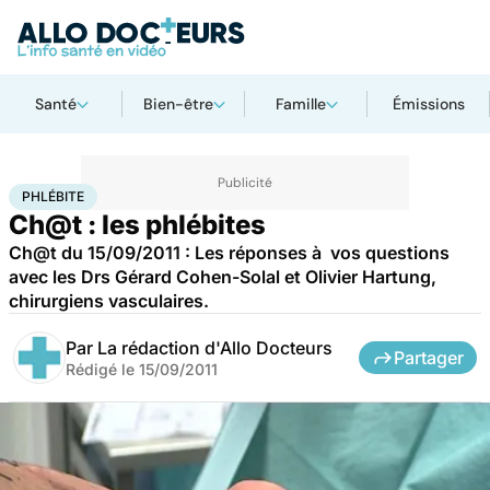
Santé
Bien-être
Famille
Émissions
Accueil
Santé
Phlébite
PHLÉBITE
Ch@t : les phlébites
Ch@t du 15/09/2011 : Les réponses à vos questions
avec les Drs Gérard Cohen-Solal et Olivier Hartung,
chirurgiens vasculaires.
Par
La rédaction d'Allo Docteurs
Partager
Rédigé le
15/09/2011