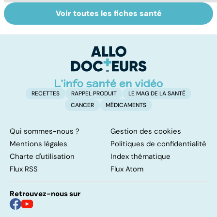
Voir toutes les fiches santé
Embolie
Phlébites : une
En
pulmonaire : un
affection à
r
caillot dans
traiter d'urgence
l'artère
pulmonaire
RECETTES
RAPPEL PRODUIT
LE MAG DE LA SANTÉ
CANCER
MÉDICAMENTS
Qui sommes-nous ?
Gestion des cookies
Mentions légales
Politiques de confidentialité
Charte d'utilisation
Index thématique
Flux RSS
Flux Atom
Retrouvez-nous sur