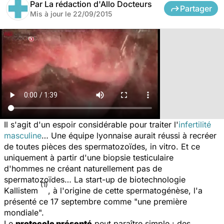
Par
La rédaction d'Allo Docteurs
Partager
Mis à jour le
22/09/2015
Il s'agit d'un espoir considérable pour traiter l'
infertilité
masculine
… Une équipe lyonnaise aurait réussi à recréer
de toutes pièces des spermatozoïdes,
in vitro
. Et ce
uniquement à partir d'une biopsie testiculaire
d'hommes ne créant naturellement pas de
spermatozoïdes… La start-up de biotechnologie
(1)
Kallistem
, à l'origine de cette spermatogénèse, l'a
présenté ce 17 septembre comme "
une première
mondiale
".
Le
protocole présenté
peut paraître simple : des