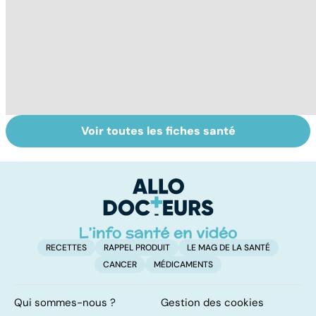
Voir toutes les fiches santé
Le don
Tout savoir sur le
S
d'ovocytes,
cerveau
do
comment ça
b
marche ?
su
RECETTES
RAPPEL PRODUIT
LE MAG DE LA SANTÉ
CANCER
MÉDICAMENTS
Qui sommes-nous ?
Gestion des cookies