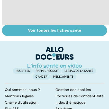
Voir toutes les fiches santé
Tout savoir sur le
Le TDAH, un
M
cancer de la
trouble de
p
vessie
l'attention avec
c
ou sans
p
hyperactivité
RECETTES
RAPPEL PRODUIT
LE MAG DE LA SANTÉ
CANCER
MÉDICAMENTS
Qui sommes-nous ?
Gestion des cookies
Mentions légales
Politiques de confidentialité
Charte d'utilisation
Index thématique
Flux RSS
Flux Atom