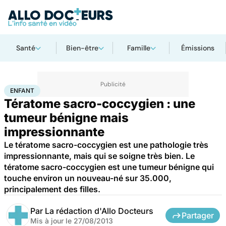
Santé
Bien-être
Famille
Émissions
Accueil
Famille
Enfant
Enfant
ENFANT
Tératome sacro-coccygien : une
tumeur bénigne mais
impressionnante
Le tératome sacro-coccygien est une pathologie très
impressionnante, mais qui se soigne très bien. Le
tératome sacro-coccygien est une tumeur bénigne qui
touche environ un nouveau-né sur 35.000,
principalement des filles.
Par
La rédaction d'Allo Docteurs
Partager
Mis à jour le
27/08/2013