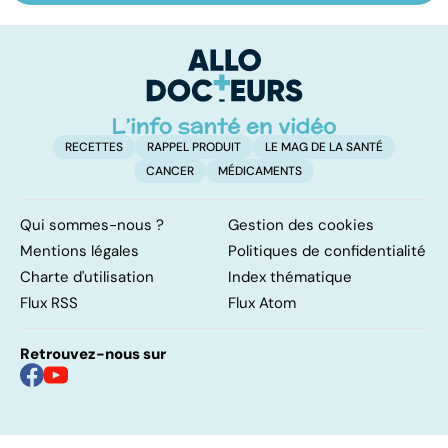
trouble de
vasculaire
dé
l'attention avec
cérébral : l'enfant
p
ou sans
également
hyperactivité
touché
RECETTES
RAPPEL PRODUIT
LE MAG DE LA SANTÉ
CANCER
MÉDICAMENTS
Qui sommes-nous ?
Gestion des cookies
Mentions légales
Politiques de confidentialité
Charte d'utilisation
Index thématique
Flux RSS
Flux Atom
Retrouvez-nous sur