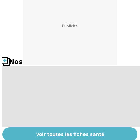
Nos fiches santé
Voir toutes les fiches santé
Le TDAH, un
Accident
Tr