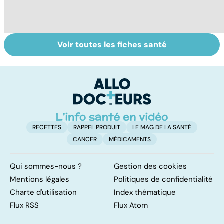
Voir toutes les fiches santé
HPV : tout savoir
Glandes
P
sur les
salivaires : les
l
papillomavirus
tumeurs de la
glande parotide
RECETTES
RAPPEL PRODUIT
LE MAG DE LA SANTÉ
CANCER
MÉDICAMENTS
Qui sommes-nous ?
Gestion des cookies
Mentions légales
Politiques de confidentialité
Charte d'utilisation
Index thématique
Flux RSS
Flux Atom