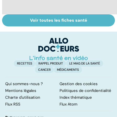
Voir toutes les fiches santé
Le TDAH, un
Accident
Tr
trouble de
vasculaire
dé
l'attention avec
cérébral : l'enfant
p
ou sans
également
hyperactivité
touché
RECETTES
RAPPEL PRODUIT
LE MAG DE LA SANTÉ
CANCER
MÉDICAMENTS
Qui sommes-nous ?
Gestion des cookies
Mentions légales
Politiques de confidentialité
Charte d'utilisation
Index thématique
Flux RSS
Flux Atom