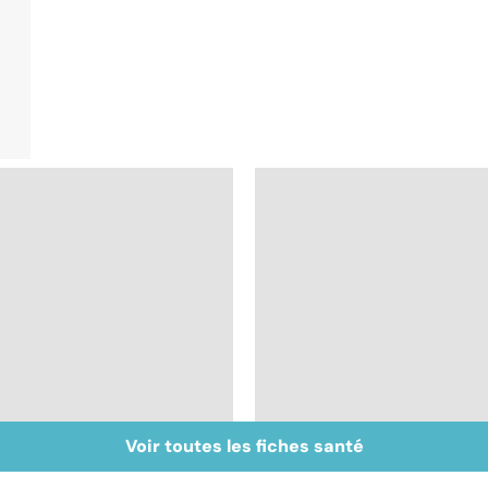
Voir toutes les fiches santé
Cancer : la fatigue
Comprendre la
avant tout
chimiothérapie et