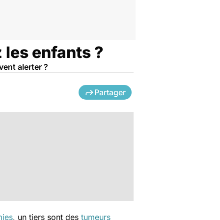
 les enfants ?
ent alerter ?
Partager
mies
, un tiers sont des
tumeurs