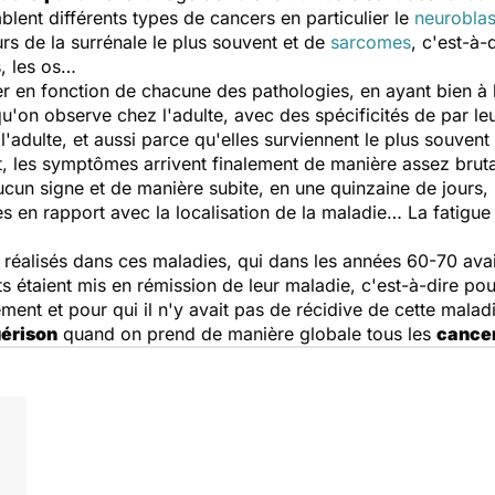
mblent différents types de cancers en particulier le
neurobla
rs de la surrénale le plus souvent et de
sarcomes
, c'est-à
s, les os…
r en fonction de chacune des pathologies, en ayant bien à 
u'on observe chez l'adulte, avec des spécificités de par le
adulte, et aussi parce qu'elles surviennent le plus souvent 
it, les symptômes arrivent finalement de manière assez brut
cun signe et de manière subite, en une quinzaine de jours,
nes en rapport avec la localisation de la maladie… La fatigu
 réalisés dans ces maladies, qui dans les années 60-70 av
taient mis en rémission de leur maladie, c'est-à-dire pour 
ement et pour qui il n'y avait pas de récidive de cette malad
érison
quand on prend de manière globale tous les
cancer