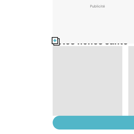
Nos fiches santé
HPV : tout savoir sur
les papillomavirus