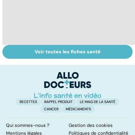
Voir toutes les fiches santé
Troubles anxieux,
Un rhume, ça se
V
une anxiété
soigne ?
v
envahissante
RECETTES
RAPPEL PRODUIT
LE MAG DE LA SANTÉ
CANCER
MÉDICAMENTS
Qui sommes-nous ?
Gestion des cookies
Mentions légales
Politiques de confidentialité