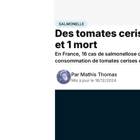
Accueil
Santé
Maladies
Maladies infectieuses
Sal
SALMONELLE
Des tomates ceri
et 1 mort
En France, 16 cas de salmonellose on
consommation de tomates cerises 
Par
Mathis Thomas
Mis à jour le
18/12/2024