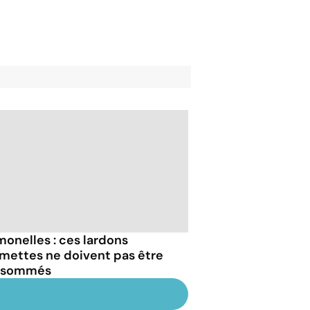
monelles : ces lardons
umettes ne doivent pas être
nsommés