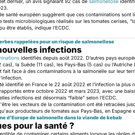
let dernier, un avis signalant 92 cas de
salmonellose
identif
2023.
 de santé européen suggèrent que ces contaminations sont 
 tests microbiologiques réalisés sur les tomates cerises, “
l
 pu être établis, indique l’ECDC.
erbes rappelées pour un risque de salmonellose
nouvelles infections
inations
identifiés depuis août 2022. D’autres pays europ
2 cas), la Suède (11 cas), les Pays-Bas (5 cas) ou l’Autrich
 fait face à des contaminations à la salmonelle sur leur terri
’infection.
é identifié en France le 22 août 2022 et l’infection la plus
 rapportés entre octobre 2022 et mars 2023, avec une bais
les infections est désormais “
faible
” selon l’ECDC.
être les vecteurs de la contamination ont été retracées jus
 qu'aux producteurs de tomates aux Pays-Bas, en Espagne 
ne d'Europe de salmonelle dans la viande de kebab
ues pour la santé ?
eptible de contaminer certains aliments lorsque les règles 