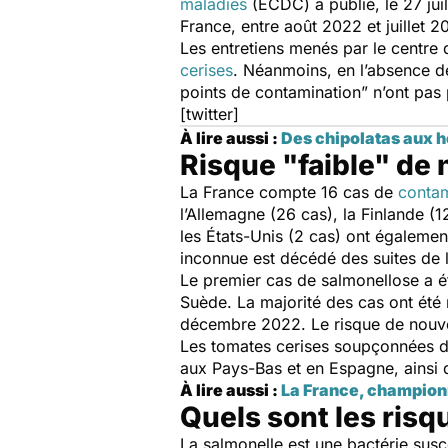
maladies
(ECDC) a publié, le 27 juil
France, entre août 2022 et juillet 
Les entretiens menés par le centre
cerises
. Néanmoins, en l’absence de
points de contamination
” n’ont pas
[twitter]
À lire aussi :
Des chipolatas aux h
Risque "faible" de 
La France compte 16 cas de
contam
l’Allemagne (26 cas), la Finlande (1
les États-Unis (2 cas) ont également
inconnue est décédé des suites de l
Le premier cas de salmonellose a ét
Suède. La majorité des cas ont été
décembre 2022. Le risque de nouvel
Les tomates cerises soupçonnées d'
aux Pays-Bas et en Espagne, ainsi
À lire aussi :
La France, champion
Quels sont les risq
La salmonelle est une bactérie susc