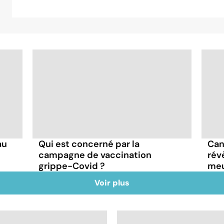
au
Qui est concerné par la
Can
campagne de vaccination
rév
grippe-Covid ?
meu
Voir plus