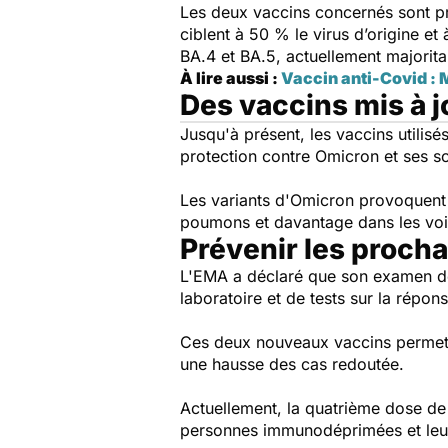
Les deux vaccins concernés sont pro
ciblent à 50 % le virus d’origine et
BA.4 et BA.5, actuellement majorit
À lire aussi :
Vaccin anti-Covid : M
Des vaccins mis à j
Jusqu'à présent, les vaccins utilisé
protection contre Omicron et ses so
Les variants d'Omicron provoquent g
poumons et davantage dans les voi
Prévenir les proch
L'EMA a déclaré que son examen de
laboratoire et de tests sur la répon
Ces deux nouveaux vaccins permett
une hausse des cas redoutée.
Actuellement, la quatrième dose de
personnes immunodéprimées et leu