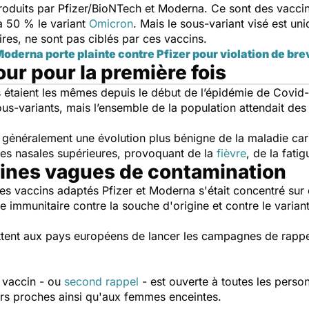
duits par Pfizer/BioNTech et Moderna. Ce sont des vaccins 
 à 50 % le variant
Omicron
. Mais le sous-variant visé est un
aires, ne sont pas ciblés par ces vaccins.
oderna porte plainte contre Pfizer pour violation de bre
our pour la première fois
s étaient les mêmes depuis le début de l’épidémie de Covid-1
us-variants, mais l’ensemble de la population attendait des
énéralement une évolution plus bénigne de la maladie car i
es nasales supérieures, provoquant de la
fièvre
, de la fati
aines vagues de contamination
s vaccins adaptés Pfizer et Moderna s'était concentré sur
se immunitaire contre la souche d'origine et contre le varia
ent aux pays européens de lancer les campagnes de rappel 
 vaccin - ou
second rappel
- est ouverte à toutes les perso
rs proches ainsi qu'aux femmes enceintes.