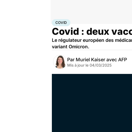
Accueil
Santé
Maladies
Maladies infectieuses
Cov
COVID
Covid : deux vac
Le régulateur européen des médicam
variant Omicron.
Par
Muriel Kaiser avec AFP
Mis à jour le
04/03/2025