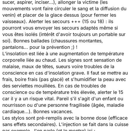
sucer, aspirer, inciser...), allonger la victime (les
mouvements vont faire circuler le sang et la diffusion du
venin) et placer de la glace dessus (pour fermer les
vaisseaux). Alerter les secours +++ (15 ou 18) : ils
pourront vous envoyer les secours adaptés même si
vous êtes isolés (intérêt d'avoir toujours un portable sur
soi). Bonnes ballades (chaussures montantes,
pantalons... pour la prévention ;) !
L'insolation est liée à une augmentation de température
corporelle liée au chaud. Les signes sont sensation de
malaise, maux de têtes, sueurs voire troubles de la
conscience en cas d'insolation grave. Il faut se mettre au
frais, boire frais (pas glacé) et s'humidifier la peau avec
des serviettes mouillées. En cas de troubles de
conscience ou de température très élevée, alerter le 15
car il y a un risque vital. Pareil s'il s'agit d'un enfant ou
nourrisson ou d'une personne fragilisée (âgée, maladie
cardiaque...). Bonnes vacances.
Les stylos sont pré-remplis avec la bonne dose (efficace
sans effets secondaires). L'injection se fait dans la cuisse
par exemple. J'en parle (et le montre) ici :