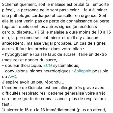
Schématiquement, soit le malaise est brutal (à l'emporte
pièce), la personne ne le sent pas venir : il faut éliminer
une pathologie cardiaque et consulter en urgence. Soit
elle le sent venir, pas de perte de connaissance ou perte
fugace : quels sont les autres signes (antécédents
cardio, diabète...) ? Si le malaise a duré moins de 10 à 15
min, la personne se sent mieux et qu'il n'y a aucun
antécédent : malaise vagal probable. En cas de signes
autres, il faut les préciser dans votre bilan :
- hypoglycémie (baisse taux de sucre) : faire un dextro
(mesure) et donner du sucre,
- douleur thoracique:
ECG
systématique,
- convulsions, signes neurologiques :
épilepsie
possible
ou
AVC
.
J'espère avoir un peu répondu...
L'oedème de Quincke est une allergie très grave avec
difficultés respiratoires, oedème généralisé voire arrêt
cardiaque (perte de connaissance, plus de respiration). Il
faut :
1/ alerter le 15 ou le 18 immédiatement (plus on attend,