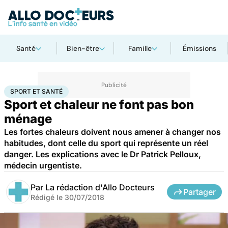
Santé
Bien-être
Famille
Émissions
Accueil
Bien-être
Sport santé
Sport et santé
SPORT ET SANTÉ
Sport et chaleur ne font pas bon
ménage
Les fortes chaleurs doivent nous amener à changer nos
habitudes, dont celle du sport qui représente un réel
danger. Les explications avec le Dr Patrick Pelloux,
médecin urgentiste.
Par
La rédaction d'Allo Docteurs
Partager
Rédigé le
30/07/2018