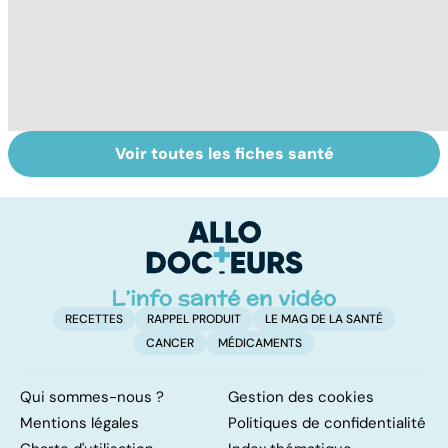
Voir toutes les fiches santé
Comment tenir
Muscler ses
C
ses bonnes
abdos pour
d
résolutions
retrouver un
él
ventre plat
q
fa
RECETTES
RAPPEL PRODUIT
LE MAG DE LA SANTÉ
CANCER
MÉDICAMENTS
Qui sommes-nous ?
Gestion des cookies
Mentions légales
Politiques de confidentialité