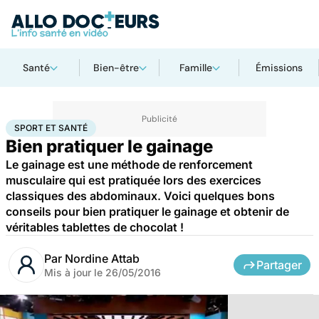
Santé
Bien-être
Famille
Émissions
Accueil
Bien-être
Sport santé
Sport et santé
SPORT ET SANTÉ
Bien pratiquer le gainage
Le gainage est une méthode de renforcement
musculaire qui est pratiquée lors des exercices
classiques des abdominaux. Voici quelques bons
conseils pour bien pratiquer le gainage et obtenir de
véritables tablettes de chocolat !
Par
Nordine Attab
Partager
Mis à jour le
26/05/2016