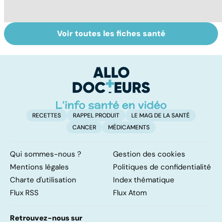
Voir toutes les fiches santé
Comment tenir
Muscler ses
C
ses bonnes
abdos pour
d
résolutions
retrouver un
él
ventre plat
q
fa
RECETTES
RAPPEL PRODUIT
LE MAG DE LA SANTÉ
CANCER
MÉDICAMENTS
Qui sommes-nous ?
Gestion des cookies
Mentions légales
Politiques de confidentialité
Charte d'utilisation
Index thématique
Flux RSS
Flux Atom
Retrouvez-nous sur