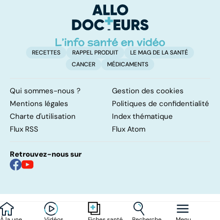
remettre ?
so
RECETTES
RAPPEL PRODUIT
LE MAG DE LA SANTÉ
CANCER
MÉDICAMENTS
Qui sommes-nous ?
Gestion des cookies
Mentions légales
Politiques de confidentialité
Charte d'utilisation
Index thématique
Flux RSS
Flux Atom
Retrouvez-nous sur
À la une
Vidéos
Recherche
Menu
Fiches santé