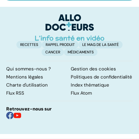
conseils
endocriniens :
le
une menace pour
de
notre santé
RECETTES
RAPPEL PRODUIT
LE MAG DE LA SANTÉ
CANCER
MÉDICAMENTS
Qui sommes-nous ?
Gestion des cookies
Mentions légales
Politiques de confidentialité
Charte d'utilisation
Index thématique
Flux RSS
Flux Atom
Retrouvez-nous sur