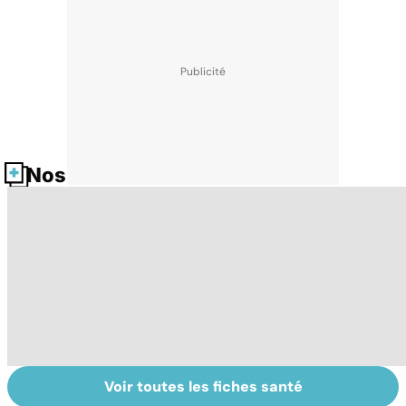
Nos fiches santé
Voir toutes les fiches santé
Grand froid : nos
Perturbateurs
Po