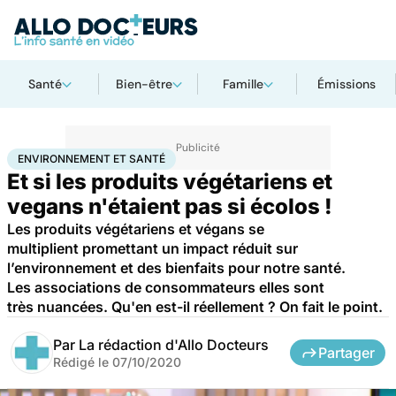
Santé
Bien-être
Famille
Émissions
Accueil
Bien-être
Environnement et santé
ENVIRONNEMENT ET SANTÉ
Et si les produits végétariens et
vegans n'étaient pas si écolos !
Les produits végétariens et végans se
multiplient promettant un impact réduit sur
l’environnement et des bienfaits pour notre santé.
Les associations de consommateurs elles sont
très nuancées. Qu'en est-il réellement ? On fait le point.
Par
La rédaction d'Allo Docteurs
Partager
Rédigé le
07/10/2020