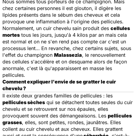
Nous sommes tous porteurs de ce champignon. Mais
chez certaines personnes il est glouton, il digère les
lipides présents dans le sébum des cheveux et cela
provoque une inflammation à l'origine des pellicules.
Normalement, un cuir chevelu sain produit des
cellules
mortes
tous les jours, jusqu'à 4 kilos par an mais cela
est normal et on ne s'en rend pas compte car c'est un
processus lent… En revanche, chez certains sujets, sous
l'effet du champignon
Malassezia
, le renouvellement
des cellules s'accélère et on desquame alors de façon
anormale, c'est là qu'apparaissent en masse les
pellicules.
Comment expliquer l'envie de se gratter le cuir
chevelu ?
Il existe deux grandes familles de pellicules : les
pellicules sèches
qui se détachent toutes seules du cuir
chevelu et se retrouvent sur nos épaules, elles
provoquent souvent des démangeaisons. Les
pellicules
grasses
, elles, sont petites, rondes, jaunâtres. Elles
collent au cuir chevelu et aux cheveux. Elles grattent
aussi et sont la conséquence d'une
séborrhée
, c'est-à-