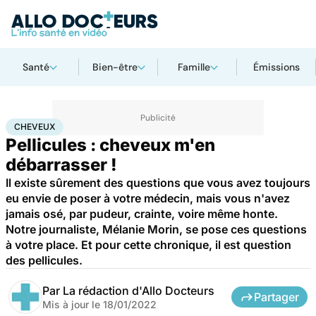
Santé
Bien-être
Famille
Émissions
Accueil
Santé
Cheveux
CHEVEUX
Pellicules : cheveux m'en
débarrasser !
Il existe sûrement des questions que vous avez toujours
eu envie de poser à votre médecin, mais vous n'avez
jamais osé, par pudeur, crainte, voire même honte.
Notre journaliste, Mélanie Morin, se pose ces questions
à votre place. Et pour cette chronique, il est question
des pellicules.
Par
La rédaction d'Allo Docteurs
Partager
Mis à jour le
18/01/2022