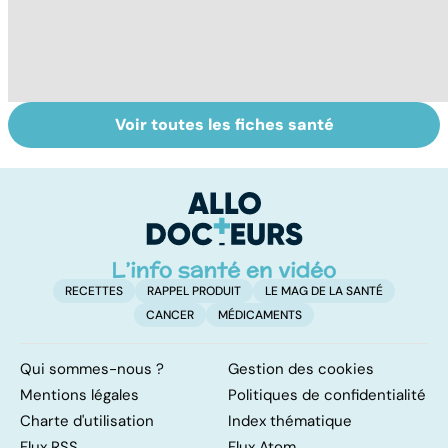
Voir toutes les fiches santé
Quand la maladie
Calvitie :
Le
entraîne la chute
pourquoi nos
l
des cheveux
cheveux nous
lâchent !
RECETTES
RAPPEL PRODUIT
LE MAG DE LA SANTÉ
CANCER
MÉDICAMENTS
Qui sommes-nous ?
Gestion des cookies
Mentions légales
Politiques de confidentialité
Charte d'utilisation
Index thématique
Flux RSS
Flux Atom