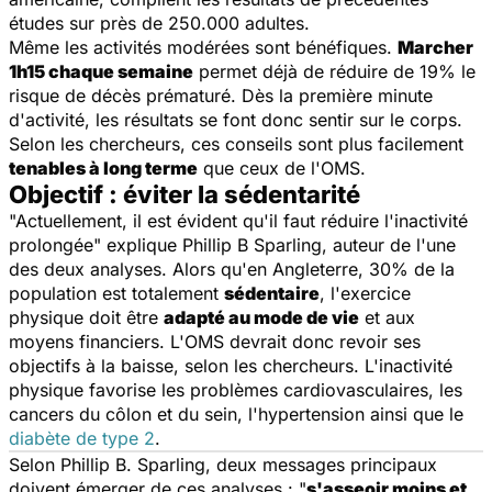
études sur près de 250.000 adultes.
Même les activités modérées sont bénéfiques.
Marcher
1h15 chaque semaine
permet déjà de réduire de 19% le
risque de décès prématuré. Dès la première minute
d'activité, les résultats se font donc sentir sur le corps.
Selon les chercheurs, ces conseils sont plus facilement
tenables à long terme
que ceux de l'OMS.
Objectif : éviter la sédentarité
"Actuellement, il est évident qu'il faut réduire l'inactivité
prolongée" explique Phillip B Sparling, auteur de l'une
des deux analyses. Alors qu'en Angleterre, 30% de la
population est totalement
sédentaire
, l'exercice
physique doit être
adapté au mode de vie
et aux
moyens financiers. L'OMS devrait donc revoir ses
objectifs à la baisse, selon les chercheurs. L'inactivité
physique favorise les problèmes cardiovasculaires, les
cancers du côlon et du sein, l'hypertension ainsi que le
diabète de type 2
.
Selon Phillip B. Sparling, deux messages principaux
doivent émerger de ces analyses : "
s'asseoir moins et