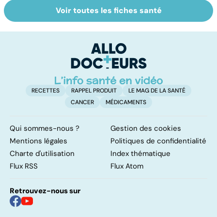
Voir toutes les fiches santé
Comment tenir
Muscler ses
C
ses bonnes
abdos pour
d
résolutions
retrouver un
él
ventre plat
q
fa
RECETTES
RAPPEL PRODUIT
LE MAG DE LA SANTÉ
CANCER
MÉDICAMENTS
Qui sommes-nous ?
Gestion des cookies
Mentions légales
Politiques de confidentialité
Charte d'utilisation
Index thématique
Flux RSS
Flux Atom
Retrouvez-nous sur