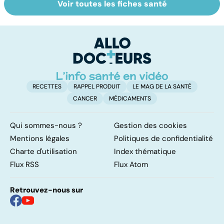
Voir toutes les fiches santé
HPV : tout savoir
Trisomie 21 : du
To
sur les
dépistage à la
c
papillomavirus
prise en charge
RECETTES
RAPPEL PRODUIT
LE MAG DE LA SANTÉ
CANCER
MÉDICAMENTS
Qui sommes-nous ?
Gestion des cookies
Mentions légales
Politiques de confidentialité
Charte d'utilisation
Index thématique
Flux RSS
Flux Atom
Retrouvez-nous sur