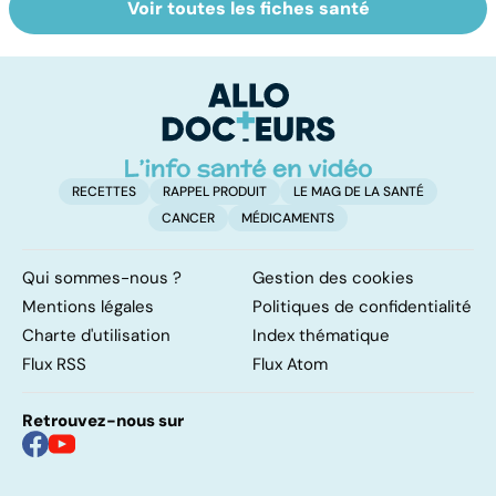
Voir toutes les fiches santé
Tout savoir sur le
Prurit,
N
vitiligo
démangeaisons :
le
au secours, j'ai la
m
peau qui gratte !
RECETTES
RAPPEL PRODUIT
LE MAG DE LA SANTÉ
CANCER
MÉDICAMENTS
Qui sommes-nous ?
Gestion des cookies
Mentions légales
Politiques de confidentialité
Charte d'utilisation
Index thématique
Flux RSS
Flux Atom
Retrouvez-nous sur