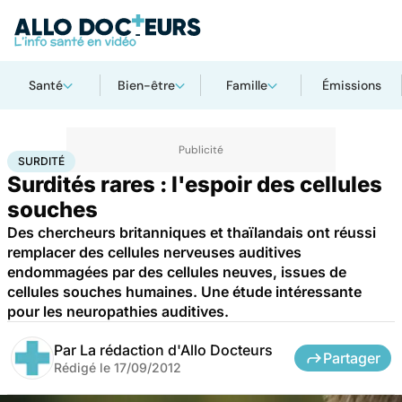
Santé
Bien-être
Famille
Émissions
Accueil
Santé
Maladies
Surdité
SURDITÉ
Surdités rares : l'espoir des cellules
souches
Des chercheurs britanniques et thaïlandais ont réussi
remplacer des cellules nerveuses auditives
endommagées par des cellules neuves, issues de
cellules souches humaines. Une étude intéressante
pour les neuropathies auditives.
Par
La rédaction d'Allo Docteurs
Partager
Rédigé le
17/09/2012