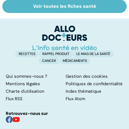
Voir toutes les fiches santé
HPV : tout savoir
Glandes
P
sur les
salivaires : les
l
papillomavirus
tumeurs de la
glande parotide
RECETTES
RAPPEL PRODUIT
LE MAG DE LA SANTÉ
CANCER
MÉDICAMENTS
Qui sommes-nous ?
Gestion des cookies
Mentions légales
Politiques de confidentialité
Charte d'utilisation
Index thématique
Flux RSS
Flux Atom
Retrouvez-nous sur