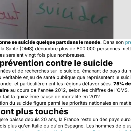
onne se suicide quelque part dans le monde
. Dans son
pr
e la Santé (OMS) dénombre plus de 800.000 personnes metta
les seraient vingt fois plus nombreuses.
prévention contre le suicide
nées et de recherches sur le suicide, émanant de pays du m
 véritable enjeu de santé publique que représentent le suici
 monde, et particulièrement les régions défavorisées.
75% des
aire
au cours de l'année 2012, selon les chiffres de l'OMS. 
 fait la quinzième cause de mortalité en 2012.
ion du suicide figure parmi les priorités nationales en mati
ont plus touchés
égère baisse depuis 20 ans, la France reste un des pays euro
 fois plus qu'en Italie ou qu'en Espagne. Les hommes de plu