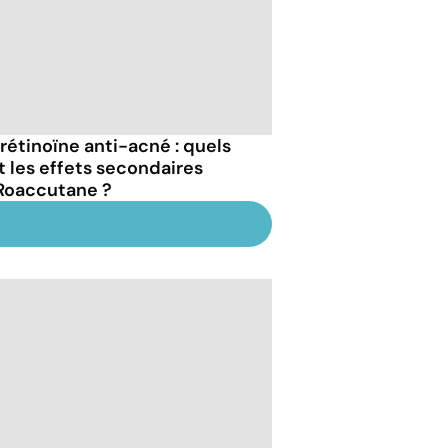
trétinoïne anti-acné : quels
t les effets secondaires
Roaccutane ?