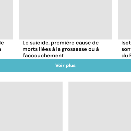
de
Le suicide, première cause de
Iso
n
morts liées à la grossesse ou à
son
l'accouchement
du 
Voir plus