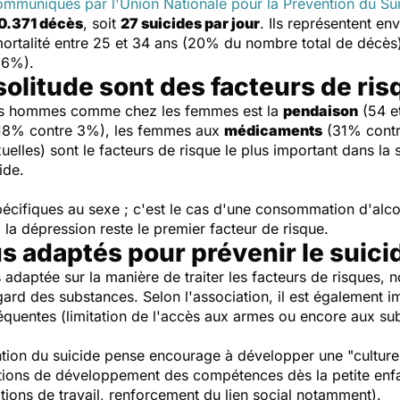
communiqués par l'Union Nationale pour la Prévention du Su
0.371 décès
, soit
27 suicides par jour
. Ils représentent en
rtalité entre 25 et 34 ans (20% du nombre total de décès)
16%).
 solitude sont des facteurs de ri
les hommes comme chez les femmes est la
pendaison
(54 e
18% contre 3%), les femmes aux
médicaments
(31% contr
uelles) sont le facteurs de risque le plus important dans la
ide.
pécifiques au sexe ; c'est le cas d'une consommation d'alco
la dépression reste le premier facteur de risque.
s adaptés pour prévenir le suici
adaptée sur la manière de traiter les facteurs de risques,
ard des substances. Selon l'association, il est également im
équentes (limitation de l'accès aux armes ou encore aux s
ntion du suicide pense encourage à développer une "culture"
tions de développement des compétences dès la petite enfan
itions de travail, renforcement du lien social notamment).