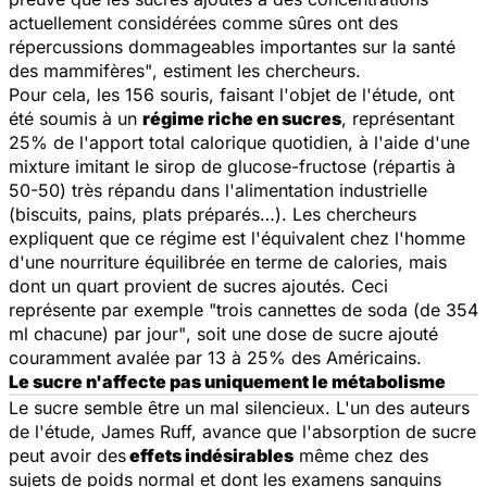
actuellement considérées comme sûres ont des
répercussions dommageables importantes sur la santé
des mammifères"
, estiment les chercheurs.
Pour cela, les 156 souris, faisant l'objet de l'étude, ont
été soumis à un
régime riche en sucres
, représentant
25% de l'apport total calorique quotidien, à l'aide d'une
mixture imitant le sirop de glucose-fructose (répartis à
50-50) très répandu dans l'alimentation industrielle
(biscuits, pains, plats préparés…). Les chercheurs
expliquent que ce régime est l'équivalent chez l'homme
d'une nourriture équilibrée en terme de calories, mais
dont un quart provient de sucres ajoutés. Ceci
représente par exemple
"trois cannettes de soda (de 354
ml chacune) par jour"
, soit une dose de sucre ajouté
couramment avalée par 13 à 25% des Américains.
Le sucre n'affecte pas uniquement le métabolisme
Le sucre semble être un mal silencieux. L'un des auteurs
de l'étude, James Ruff, avance que l'absorption de sucre
peut avoir des
effets indésirables
même chez des
sujets de poids normal et dont les examens sanguins