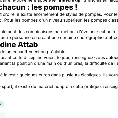
 barre. Mouvement appelé le "
muscle up
" (muscles en haut)
chacun : les pompes !
t croire, il existe énormément de styles de pompes. Pour l
c. Pour les pompes d'un niveau supérieur, les pompes class
 également des combinaisons permettant d'évoluer seul ou à p
ne autre personne en créant une certaine chorégraphie à effe
rdine Attab
de un échauffement au préalable.
osant cette discipline voient le jour, renseignez-vous auto
iant la position d'une main ou d'un bras, la difficulté de l'
à investir quelques euros dans plusieurs élastiques. Ils vou
sport, il existe du matériel adapté à cette pratique, rense
S