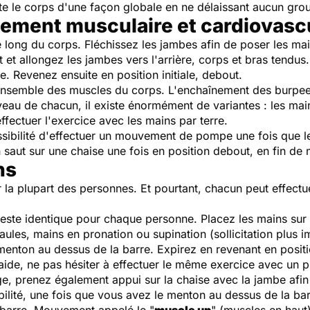
ite le corps d'une façon globale en ne délaissant aucun gro
cement musculaire et cardiovascu
le long du corps. Fléchissez les jambes afin de poser les m
nt et allongez les jambes vers l'arrière, corps et bras tendu
e. Revenez ensuite en position initiale, debout.
l'ensemble des muscles du corps. L'enchaînement des
burpe
veau de chacun, il existe énormément de variantes : les mai
ffectuer l'exercice avec les mains par terre.
sibilité d'effectuer un mouvement de pompe une fois que le 
n saut sur une chaise une fois en position debout, en fin d
ns
ur la plupart des personnes. Et pourtant, chacun peut effect
este identique pour chaque personne. Placez les mains sur l
aules, mains en pronation ou supination (sollicitation plus 
 menton au dessus de la barre. Expirez en revenant en positio
ide, ne pas hésiter à effectuer le même exercice avec un pi
e, prenez également appui sur la chaise avec la jambe afi
ibilité, une fois que vous avez le menton au dessus de la bar