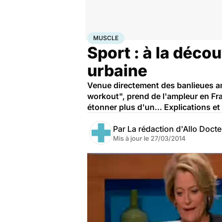
Accueil
Bien-être
Sport santé
Muscle
MUSCLE
Sport : à la déco
urbaine
Venue directement des banlieues am
workout", prend de l'ampleur en Fran
étonner plus d'un... Explications e
Par
La rédaction d'Allo Doct
Mis à jour le
27/03/2014