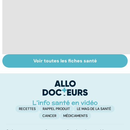
Voir toutes les fiches santé
Bien dormir,
AVC : quand le
A
mais... sans
cerveau fait une
va
médicaments !
attaque
cé
é
t
RECETTES
RAPPEL PRODUIT
LE MAG DE LA SANTÉ
CANCER
MÉDICAMENTS