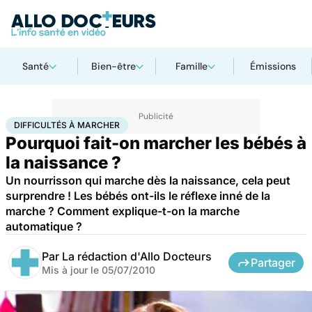
Santé
Bien-être
Famille
Émissions
Accueil
Famille
Enfant
Difficultés à marcher
DIFFICULTÉS À MARCHER
Pourquoi fait-on marcher les bébés à
la naissance ?
Un nourrisson qui marche dès la naissance, cela peut
surprendre ! Les bébés ont-ils le réflexe inné de la
marche ? Comment explique-t-on la marche
automatique ?
Par
La rédaction d'Allo Docteurs
Partager
Mis à jour le
05/07/2010