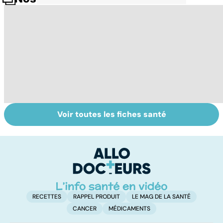
Voir toutes les fiches santé
Le TDAH, un
Narcolepsie : des
A
trouble de
crises de
va
l'attention avec
sommeil
cé
ou sans
involontaires
é
hyperactivité
t
RECETTES
RAPPEL PRODUIT
LE MAG DE LA SANTÉ
CANCER
MÉDICAMENTS