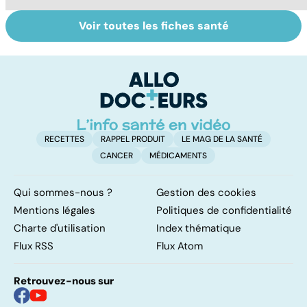
Voir toutes les fiches santé
Suicide : prévenir
Post-partum : un
Le
le passage à
bouleversement
u
l'acte
après la
a
naissance
RECETTES
RAPPEL PRODUIT
LE MAG DE LA SANTÉ
CANCER
MÉDICAMENTS
Qui sommes-nous ?
Gestion des cookies
Mentions légales
Politiques de confidentialité
Charte d'utilisation
Index thématique
Flux RSS
Flux Atom
Retrouvez-nous sur