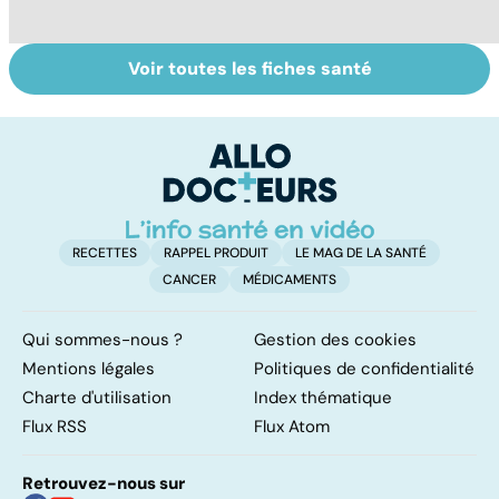
Voir toutes les fiches santé
Tout savoir sur
Virus du Nil
L
les infections
occidental : ce
fl
pulmonaires
qu’il faut savoir
sur cette
infection
RECETTES
RAPPEL PRODUIT
LE MAG DE LA SANTÉ
CANCER
MÉDICAMENTS
Qui sommes-nous ?
Gestion des cookies
Mentions légales
Politiques de confidentialité
Charte d'utilisation
Index thématique
Flux RSS
Flux Atom
Retrouvez-nous sur