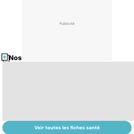
Nos fiches santé
Voir toutes les fiches santé
Le paludisme, un
Faire du sport à
D