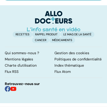
fléau planétaire
domicile, c'est
le
facile !
c
l
l
RECETTES
RAPPEL PRODUIT
LE MAG DE LA SANTÉ
CANCER
MÉDICAMENTS
Qui sommes-nous ?
Gestion des cookies
Mentions légales
Politiques de confidentialité
Charte d'utilisation
Index thématique
Flux RSS
Flux Atom
Retrouvez-nous sur