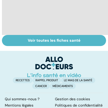
Voir toutes les fiches santé
Le paludisme, un
Fin de vie : de la
To
fléau planétaire
loi Leonetti à
le
l'aide active à
p
mourir
RECETTES
RAPPEL PRODUIT
LE MAG DE LA SANTÉ
CANCER
MÉDICAMENTS
Qui sommes-nous ?
Gestion des cookies
Mentions légales
Politiques de confidentialité