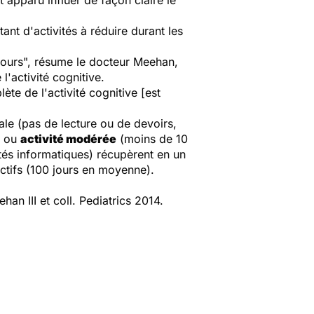
st apparu influer de façon claire le
tant d'activités à réduire durant les
ours", résume le docteur Meehan,
'activité cognitive.
ète de l'activité cognitive [est
ale (pas de lecture ou de devoirs,
) ou
activité modérée
(moins de 10
tés informatiques) récupèrent en un
ctifs (100 jours en moyenne).
han III et coll.
Pediatrics
2014.