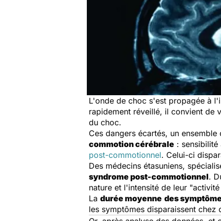
L'onde de choc s'est propagée à l'
rapidement réveillé, il convient d
du choc.
Ces dangers écartés, un ensemble d
commotion cérébrale
: sensibilité
post-commotionnel
. Celui-ci dispa
Des médecins étasuniens, spécialisé
syndrome post-commotionnel
. D
nature et l'intensité de leur "activit
La
durée moyenne
des symptôm
les symptômes disparaissent chez 