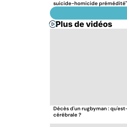
suicide-homicide prémédité''
Plus de vidéos
Décès d'un rugbyman : qu'es
cérébrale ?