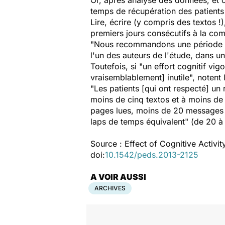
Or, après analyse des données, et o
temps de récupération des patients :
Lire, écrire (y compris des textos !)
premiers jours consécutifs à la co
"Nous recommandons une période de
l'un des auteurs de l'étude, dans u
Toutefois, si "un effort cognitif vig
vraisemblablement] inutile", notent
"Les patients [qui ont respecté] un
moins de cinq textos et à moins de
pages lues, moins de 20 messages t
laps de temps équivalent" (de 20 à 
Source :
Effect of Cognitive Activ
doi:
10.1542/peds.2013-2125
A VOIR AUSSI
ARCHIVES