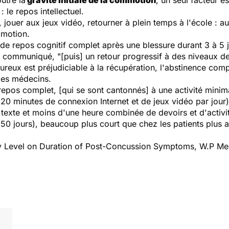
utre la
gravité initiale de la commotion
, un seul facteur e
 le repos intellectuel.
, jouer aux jeux vidéo, retourner à plein temps à l'école : au
mmotion.
 repos cognitif complet après une blessure durant 3 à 5 j
n communiqué, "[puis] un retour progressif à des niveaux de l
oureux est préjudiciable à la récupération, l'abstinence compl
 les médecins.
 repos complet, [qui se sont cantonnés] à une activité minim
 20 minutes de connexion Internet et de jeux vidéo par jour
exte et moins d'une heure combinée de devoirs et d'activi
50 jours), beaucoup plus court que chez les patients plus a
ity Level on Duration of Post-Concussion Symptoms
, W.P Mee