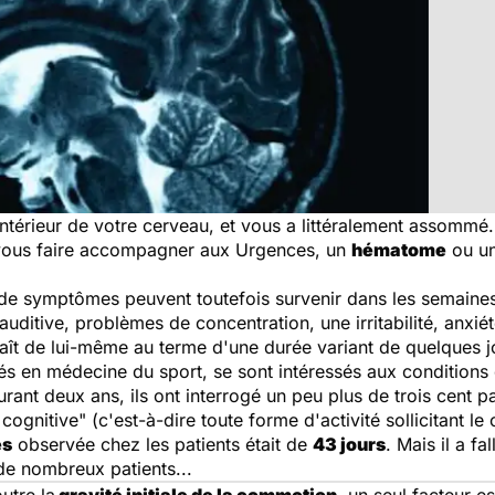
intérieur de votre cerveau, et vous a littéralement assomm
e vous faire accompagner aux Urgences, un
hématome
ou u
e symptômes peuvent toutefois survenir dans les semaines 
 auditive, problèmes de concentration, une irritabilité, anxiété
raît de lui-même au terme d'une durée variant de quelques jo
s en médecine du sport, se sont intéressés aux conditions qu
urant deux ans, ils ont interrogé un peu plus de trois cent p
é cognitive" (c'est-à-dire toute forme d'activité sollicitant le
es
observée chez les patients était de
43 jours
. Mais il a f
de nombreux patients...