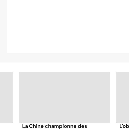
La Chine championne des
L'o