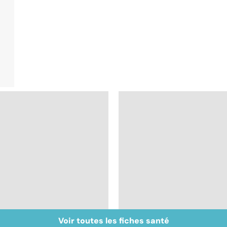
Voir toutes les fiches santé
Don de gamètes : le
Médecine de