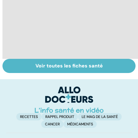
Voir toutes les fiches santé
Comment tenir
Muscler ses
C
ses bonnes
abdos pour
d
résolutions
retrouver un
él
ventre plat
q
fa
RECETTES
RAPPEL PRODUIT
LE MAG DE LA SANTÉ
CANCER
MÉDICAMENTS