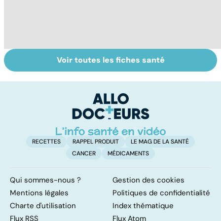
Voir toutes les fiches santé
Le TDAH, un
Violences
A
trouble de
sexuelles :
va
l'attention avec
comment s'en
cé
ou sans
remettre ?
é
hyperactivité
t
RECETTES
RAPPEL PRODUIT
LE MAG DE LA SANTÉ
CANCER
MÉDICAMENTS
Qui sommes-nous ?
Gestion des cookies
Mentions légales
Politiques de confidentialité
Charte d'utilisation
Index thématique
Flux RSS
Flux Atom