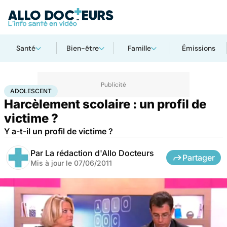
Santé
Bien-être
Famille
Émissions
Accueil
Famille
Enfant
Adolescent
ADOLESCENT
Harcèlement scolaire : un profil de
victime ?
Y a-t-il un profil de victime ?
Par
La rédaction d'Allo Docteurs
Partager
Mis à jour le
07/06/2011