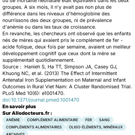
ou de mortalité néonatale était équivalent dans les deux
groupes. A six mois, il n'y avait pas non plus de
différence dans les niveaux d'hémoglobine des
nourrissons des deux groupes, ni de prévalence
d'anémie ou dans les taux de croissance.
En revanche, les chercheurs ont observé que les enfants
nés de mères qui avaient pris le complément de fer -
acide folique, deux fois par semaine, avaient un meilleur
développement cognitif que ceux dont la mère se
supplémentait quotidiennement.
Source : Hanieh S, Ha TT, Simpson JA, Casey GJ,
Khuong NC, et al. (2013) The Effect of Intermittent
Antenatal Iron Supplementation on Maternal and Infant
Outcomes in Rural Viet Nam: A Cluster Randomised Trial.
PLoS Med 10(6): e1001470.
doi:10.1371/journal.pmed.1001470
En savoir plus
Sur Allodocteurs.fr :
ANÉMIE
COMPLÉMENT ALIMENTAIRE
FER
SANG
COMPLÉMENTS ALIMENTAIRES
OLIGO-ÉLÉMENTS, MINÉRAUX
ARCHIVES