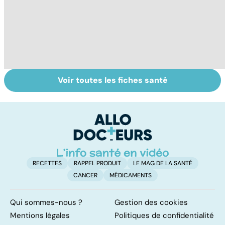
Voir toutes les fiches santé
Anémie :
Le magnésium,
S
symptômes,
un oligo-élément
o
causes et
vital
qu
traitements
RECETTES
RAPPEL PRODUIT
LE MAG DE LA SANTÉ
CANCER
MÉDICAMENTS
Qui sommes-nous ?
Gestion des cookies
Mentions légales
Politiques de confidentialité