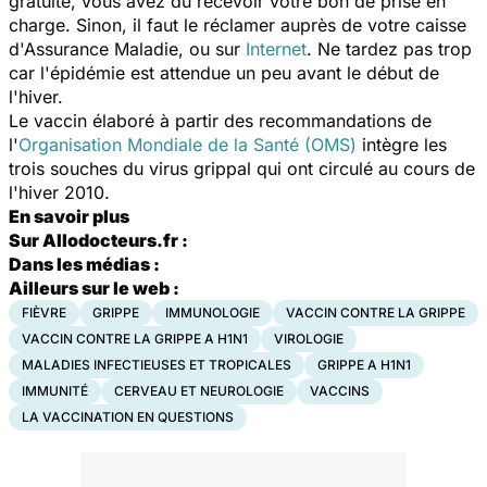
gratuite, vous avez dû recevoir votre bon de prise en
charge. Sinon, il faut le réclamer auprès de votre caisse
d'Assurance Maladie, ou sur
Internet
. Ne tardez pas trop
car l'épidémie est attendue un peu avant le début de
l'hiver.
Le vaccin élaboré à partir des recommandations de
l'
Organisation Mondiale de la Santé (OMS)
intègre les
trois souches du virus grippal qui ont circulé au cours de
l'hiver 2010.
En savoir plus
Sur Allodocteurs.fr :
Dans les médias :
Ailleurs sur le web :
FIÈVRE
GRIPPE
IMMUNOLOGIE
VACCIN CONTRE LA GRIPPE
VACCIN CONTRE LA GRIPPE A H1N1
VIROLOGIE
MALADIES INFECTIEUSES ET TROPICALES
GRIPPE A H1N1
IMMUNITÉ
CERVEAU ET NEUROLOGIE
VACCINS
LA VACCINATION EN QUESTIONS