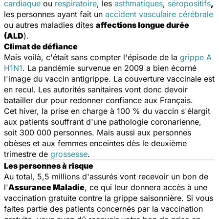
cardiaque
ou
respiratoire
, les
asthmatiques
,
séropositifs
,
les personnes ayant fait un
accident vasculaire cérébrale
ou autres maladies dites
affections longue durée
(ALD
).
Climat de défiance
Mais voilà, c'était sans compter l'épisode de la
grippe A
H1N1
. La pandémie survenue en 2009 a bien écorné
l'image du vaccin antigrippe. La couverture vaccinale est
en recul. Les autorités sanitaires vont donc devoir
batailler dur pour redonner confiance aux Français.
Cet hiver, la prise en charge à 100 % du vaccin s'élargit
aux patients souffrant d'une pathologie coronarienne,
soit 300 000 personnes. Mais aussi aux personnes
obèses et aux femmes enceintes dès le deuxième
trimestre de
grossesse
.
Les personnes à risque
Au total, 5,5 millions d'assurés vont recevoir un bon de
l'
Assurance Maladie
, ce qui leur donnera accès à une
vaccination gratuite contre la grippe saisonnière. Si vous
faites partie des patients concernés par la vaccination