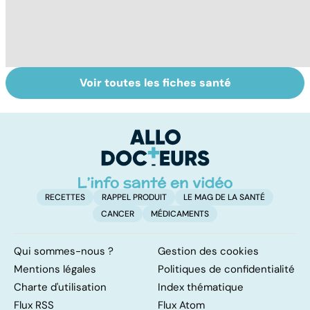
Voir toutes les fiches santé
Tout savoir sur
Virus du Nil
Na
les infections
occidental : ce
cr
pulmonaires
qu’il faut savoir
s
sur cette
in
infection
RECETTES
RAPPEL PRODUIT
LE MAG DE LA SANTÉ
CANCER
MÉDICAMENTS
Qui sommes-nous ?
Gestion des cookies
Mentions légales
Politiques de confidentialité
Charte d'utilisation
Index thématique
Flux RSS
Flux Atom