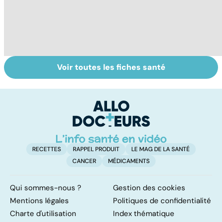
Voir toutes les fiches santé
Le TDAH, un
Bien dormir,
A
trouble de
mais... sans
va
l'attention avec
médicaments !
cé
ou sans
é
hyperactivité
t
RECETTES
RAPPEL PRODUIT
LE MAG DE LA SANTÉ
CANCER
MÉDICAMENTS
Qui sommes-nous ?
Gestion des cookies
Mentions légales
Politiques de confidentialité
Charte d'utilisation
Index thématique