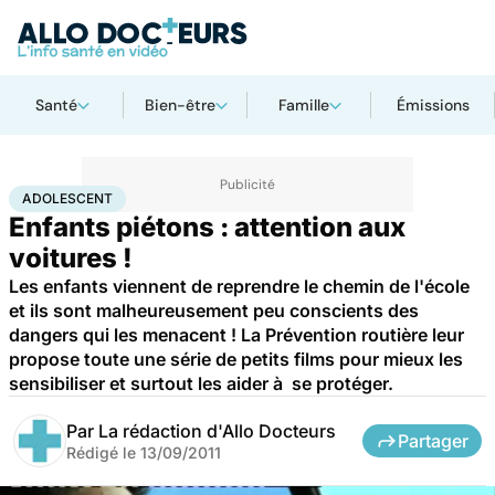
Santé
Bien-être
Famille
Émissions
Accueil
Famille
Enfant
Adolescent
ADOLESCENT
Enfants piétons : attention aux
voitures !
Les enfants viennent de reprendre le chemin de l'école
et ils sont malheureusement peu conscients des
dangers qui les menacent ! La Prévention routière leur
propose toute une série de petits films pour mieux les
sensibiliser et surtout les aider à se protéger.
Par
La rédaction d'Allo Docteurs
Partager
Rédigé le
13/09/2011