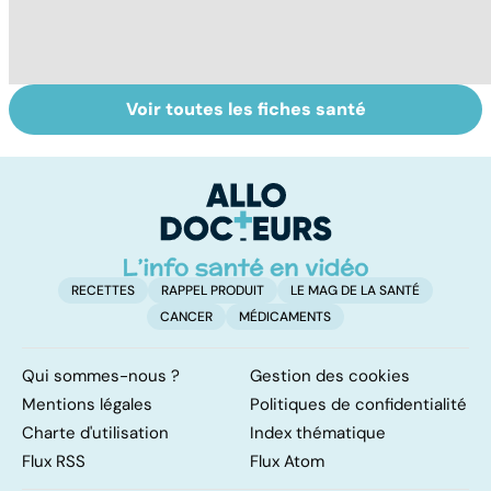
Voir toutes les fiches santé
Tout savoir sur le
Prurit,
To
vitiligo
démangeaisons :
c
au secours, j'ai la
peau qui gratte !
RECETTES
RAPPEL PRODUIT
LE MAG DE LA SANTÉ
CANCER
MÉDICAMENTS
Qui sommes-nous ?
Gestion des cookies
Mentions légales
Politiques de confidentialité
Charte d'utilisation
Index thématique
Flux RSS
Flux Atom