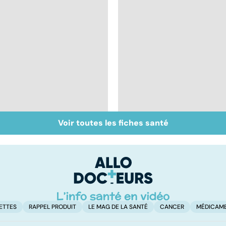
Voir toutes les fiches santé
Alimentation :
Les féculents, un
mangeons-nous trop
carburant
de protéines ?
indispensable pour
l'organisme
ETTES
RAPPEL PRODUIT
LE MAG DE LA SANTÉ
CANCER
MÉDICAM