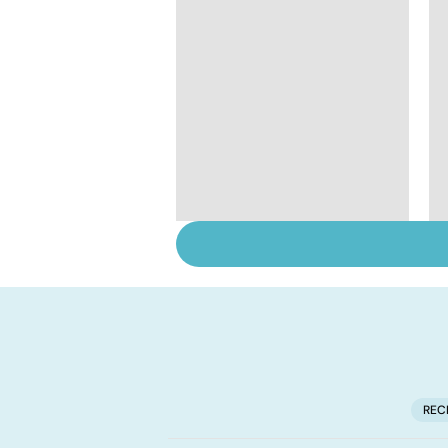
Nécrose : quand les
tissus meurent
REC