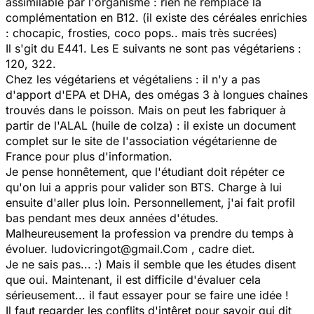
assimilable par l'organisme : rien ne remplace la
complémentation en B12. (il existe des céréales enrichies
: chocapic, frosties, coco pops.. mais très sucrées)
Il s'git du E441. Les E suivants ne sont pas végétariens :
120, 322.
Chez les végétariens et végétaliens : il n'y a pas
d'apport d'EPA et DHA, des omégas 3 à longues chaines
trouvés dans le poisson. Mais on peut les fabriquer à
partir de l'ALAL (huile de colza) : il existe un document
complet sur le site de l'association végétarienne de
France pour plus d'information.
Je pense honnêtement, que l'étudiant doit répéter ce
qu'on lui a appris pour valider son BTS. Charge à lui
ensuite d'aller plus loin. Personnellement, j'ai fait profil
bas pendant mes deux années d'études.
Malheureusement la profession va prendre du temps à
évoluer. ludovicringot@gmail.Com , cadre diet.
Je ne sais pas... :) Mais il semble que les études disent
que oui. Maintenant, il est difficile d'évaluer cela
sérieusement... il faut essayer pour se faire une idée !
Il faut regarder les conflits d'intêret pour savoir qui dit