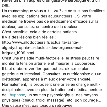
Faites un bilan auprès d'un gastro-entérologue et d'un
ORL.
Un rhumatologue vous a-t-il vu ? Je ne suis pas familière
avec les explications des acupuncteurs... Si votre
médecin ne trouve pas de médicament efficace sur la
douleur, consultez un centre de la douleur.
C'est possible, cela aide certains patients.
Il y a des lésions bien réelles :
http://www.allodocteurs.fr/actualite-sante-
algodystrophie-la-douleur-des-organes-mal-
irrigues_1909.html
C'est une maladie multi-factorielle, le stress peut faire
monter la tension artérielle et majorer la couperose.
Il faut d'abord vérifier que tout est ok sur le plan
gastrique et intestinal. Consultez un nutritionniste ou un
diététicien, apprenez à mieux gérer votre anxiété.
Normalement, ils proposent une prise en charge multi-
dsciplinaires avec en plus du traitement médicamenteux
de l'
hypnose
, un soutien psychologique, des moyens
physiques (chaud, froid, massage), etc. Bon courage...
Une cause n'est pas toujours retrouvée.