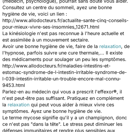
(médecin, psychologue), pourrait sans doute vous aider.
Consultez un centre du sommeil, ayez une bonne
hygiène de vie, voici un lien :
http://www.allodocteurs.fr/actualite-sante-cinq-conseils-
pour-mieux-vivre-ses-insomnies_12671.html
La kinésiologie n'est pas reconnue à l'heure actuelle et
est assimilée à un mouvement sectaire.
Avoir une bonne hygiène de vie, faire de la
relaxation
, de
l'hypnose, parfois suivre une cure thermale,... Il existe
des médicaments pour soulager un peu les symptômes.
http://www.allodocteurs.fr/maladies-intestins-et-
estomac-syndrome-de-l-intestin-irritable-syndrome-de-
l-039-intestin-irritable-un-trouble-encore-mal-connu-
9453.html
Parlez-en au médecin qui vous a prescrit l'effexor
®
, il
n'est peut-être pas suffisant. Pratiquez en complément
la
relaxation
qui peut vous aider à mieux vivre ces
symptômes. Ayez une bonne hygiène de vie.
Le terme mycose signifie qu'il y a un champignon, donc
ce n'est pas "dans la tête". Le stress peut diminuer les
défenses immunitaires et rendre plus sensibles aux