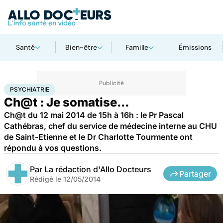
Santé
Bien-être
Famille
Émissions
Accueil
Bien-être
Psycho
Psychiatrie
PSYCHIATRIE
Ch@t : Je somatise...
Ch@t du 12 mai 2014 de 15h à 16h : le Pr Pascal
Cathébras, chef du service de médecine interne au CHU
de Saint-Etienne et le Dr Charlotte Tourmente ont
répondu à vos questions.
Par
La rédaction d'Allo Docteurs
Partager
Rédigé le
12/05/2014