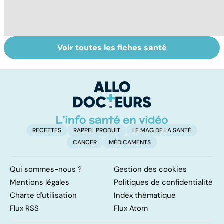
Voir toutes les fiches santé
HPV : tout savoir
Gynéco : un suivi
C
sur les
pour la vie
m
papillomavirus
RECETTES
RAPPEL PRODUIT
LE MAG DE LA SANTÉ
CANCER
MÉDICAMENTS
Qui sommes-nous ?
Gestion des cookies
Mentions légales
Politiques de confidentialité
Charte d'utilisation
Index thématique
Flux RSS
Flux Atom