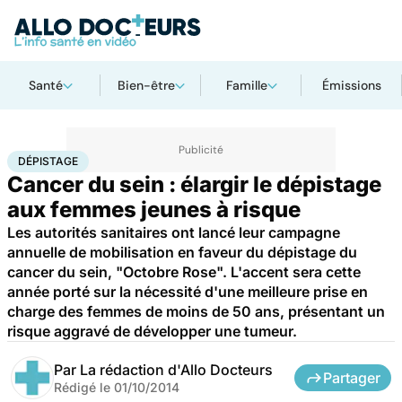
Santé
Bien-être
Famille
Émissions
Accueil
Santé
Maladies
Cancer
Dépistage
DÉPISTAGE
Cancer du sein : élargir le dépistage
aux femmes jeunes à risque
Les autorités sanitaires ont lancé leur campagne
annuelle de mobilisation en faveur du dépistage du
cancer du sein, "Octobre Rose". L'accent sera cette
année porté sur la nécessité d'une meilleure prise en
charge des femmes de moins de 50 ans, présentant un
risque aggravé de développer une tumeur.
Par
La rédaction d'Allo Docteurs
Partager
Rédigé le
01/10/2014