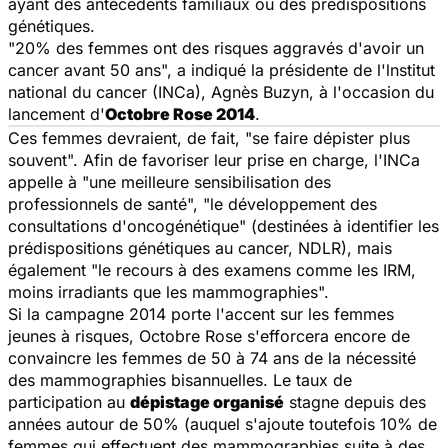
ayant des antécédents familiaux ou des prédispositions
génétiques.
"20% des femmes ont des risques aggravés d'avoir un
cancer avant 50 ans", a indiqué la présidente de l'lnstitut
national du cancer (INCa), Agnès Buzyn, à l'occasion du
lancement d'
Octobre Rose 2014
.
Ces femmes devraient, de fait, "se faire dépister plus
souvent". Afin de favoriser leur prise en charge, l'INCa
appelle à "une meilleure sensibilisation des
professionnels de santé", "le développement des
consultations d'oncogénétique" (destinées à identifier les
prédispositions génétiques au cancer, NDLR), mais
également "le recours à des examens comme les IRM,
moins irradiants que les mammographies".
Si la campagne 2014 porte l'accent sur les femmes
jeunes à risques, Octobre Rose s'efforcera encore de
convaincre les femmes de 50 à 74 ans de la nécessité
des mammographies bisannuelles. Le taux de
participation au
dépistage organisé
stagne depuis des
années autour de 50% (auquel s'ajoute toutefois 10% de
femmes qui effectuent des mammographies suite à des